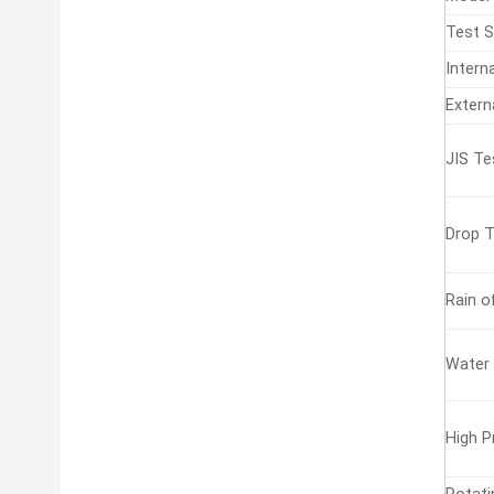
Test S
Inter
Exter
JIS Te
Drop T
Rain o
Water 
High P