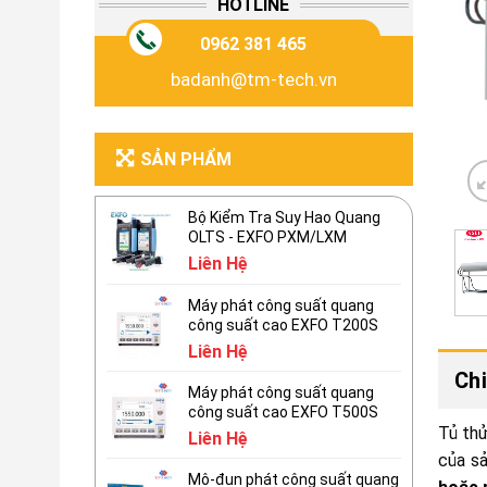
HOTLINE
0962 381 465
badanh@tm-tech.vn
SẢN PHẨM
Bộ Kiểm Tra Suy Hao Quang
OLTS - EXFO PXM/LXM
Liên Hệ
Máy phát công suất quang
công suất cao EXFO T200S
Liên Hệ
Chi
Máy phát công suất quang
công suất cao EXFO T500S
Tủ th
Liên Hệ
của sả
Mô-đun phát công suất quang