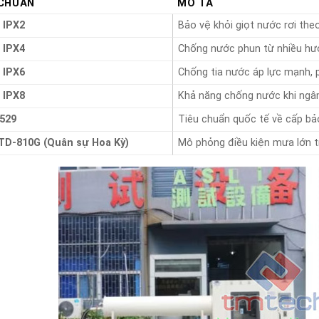
 CHUẨN
MÔ TẢ
 IPX2
Bảo vệ khỏi giọt nước rơi th
 IPX4
Chống nước phun từ nhiều h
 IPX6
Chống tia nước áp lực mạnh, ph
 IPX8
Khả năng chống nước khi ngâ
0529
Tiêu chuẩn quốc tế về cấp bả
TD-810G (Quân sự Hoa Kỳ)
Mô phỏng điều kiện mưa lớn t