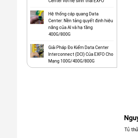
Center với hệ sinh thái EXFO
Hệ thống cáp quang Data
Center: Nền tảng quyết định hiệu
năng của AI và hạ tầng
400G/800G
Giải Pháp Đo Kiểm Data Center
Interconnect (DCI) Của EXFO Cho
Mạng 100G/400G/800G
Nguy
Tủ thử