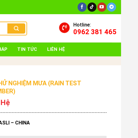
Hotline:
0962 381 465
HÁP
TIN TỨC
LIÊN HỆ
HỬ NGHIỆM MƯA (RAIN TEST
BER)
 Hệ
ASLI – CHINA