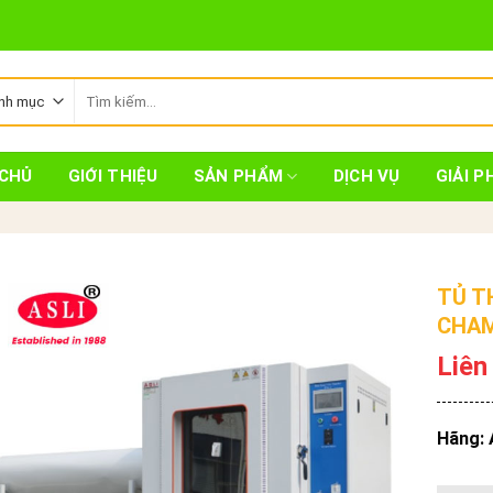
Tìm
kiếm:
CHỦ
GIỚI THIỆU
SẢN PHẨM
DỊCH VỤ
GIẢI P
TỦ T
CHAM
Liên
Hãng: 