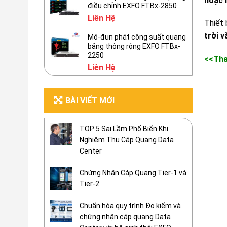
hoặc 
điều chỉnh EXFO FTBx-2850
Liên Hệ
Thiết
trời v
Mô-đun phát công suất quang
băng thông rộng EXFO FTBx-
2250
<<Th
Liên Hệ
BÀI VIẾT MỚI
TOP 5 Sai Lầm Phổ Biến Khi
Nghiệm Thu Cáp Quang Data
Center
Chứng Nhận Cáp Quang Tier-1 và
Tier-2
Chuẩn hóa quy trình Đo kiểm và
chứng nhận cáp quang Data