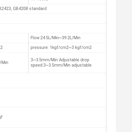
GB2423, GB4208 standard
Flow:24.5L/Min~39.2L/Min
m2
pressure: 1kgf/cm2~3 kgf/cm2
3~3.5mm/Min Adjustable drop
/Min
speed:3~3.5mm/Min adjustable
gf