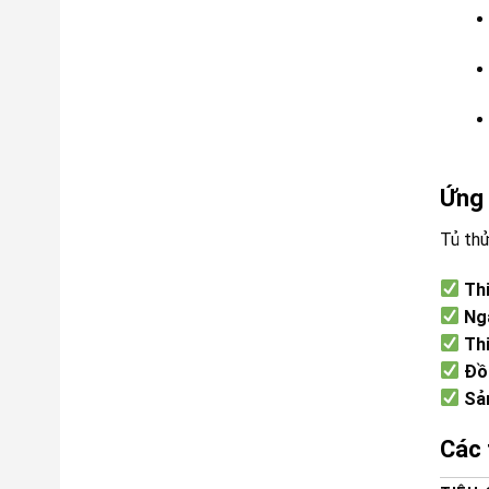
Ứng 
Tủ thử
Thi
Ng
Thi
Đồ
Sả
Các 