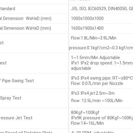
tandard
JIS, ISO, IEC60529, DIN40050, 
nal Dimension WxHxD (mm)
1000x1000x1000
nal Dimension WxHxD (mm)
1600x1900x1400
Flow:1.8L/Min~3.9L/Min
st
pressure:0.1kgf/cm2~0.3 kgf/c
1~1.5mm/Min Adjustable
est
IPx1 IPx2 drop speed: 1~1.5mm
adjustable
IPx3 IPx4 swing pipe: RT~±80ºC
f Pipe-Swing Test
Flow: 0.07L/min per Nozzle
IPx3 IPx4 jet:2.5m~3m
Spray Test
flow :12.5L/min ~100L/Min
80Kgf~100Kgf
ressure Jet Test
IPx9K pressure of 80Kgf~100K
Flow:14~16L/Min