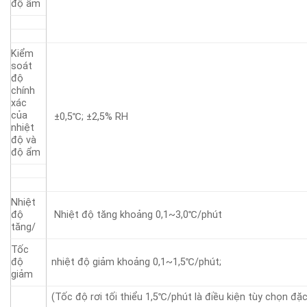
độ ẩm
Kiểm
soát
độ
chính
xác
của
±0,5℃; ±2,5% RH
nhiệt
độ và
độ ẩm
Nhiệt
độ
Nhiệt độ tăng khoảng 0,1~3,0℃/phút
tăng/
Tốc
độ
nhiệt độ giảm khoảng 0,1~1,5℃/phút;
giảm
(Tốc độ rơi tối thiểu 1,5℃/phút là điều kiện tùy chọn đặc