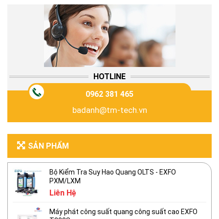
HOTLINE
0962 381 465
badanh@tm-tech.vn
SẢN PHẨM
Bộ Kiểm Tra Suy Hao Quang OLTS - EXFO
PXM/LXM
Liên Hệ
Máy phát công suất quang công suất cao EXFO