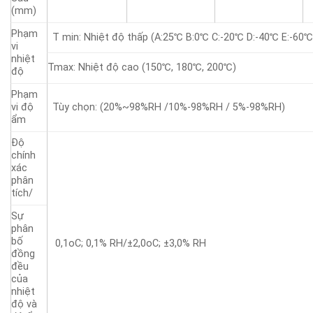
(mm)
Phạm
T min: Nhiệt độ thấp (A:25℃ B:0℃ C:-20℃ D:-40℃ E:-60℃
vi
nhiệt
Tmax: Nhiệt độ cao (150℃, 180℃, 200℃)
độ
Phạm
vi độ
Tùy chọn: (20%~98%RH /10%-98%RH / 5%-98%RH)
ẩm
Độ
chính
xác
phân
tích/
Sự
phân
bố
0,1oC; 0,1% RH/±2,0oC; ±3,0% RH
đồng
đều
của
nhiệt
độ và