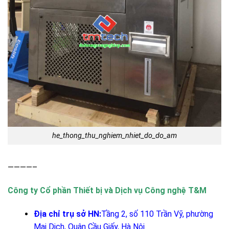
he_thong_thu_nghiem_nhiet_do_do_am
————–
Công ty Cổ phần Thiết bị và Dịch vụ Công nghệ T&M
Địa chỉ trụ sở HN:
Tầng 2, số 110 Trần Vỹ, phường
Mai Dịch, Quận Cầu Giấy, Hà Nội