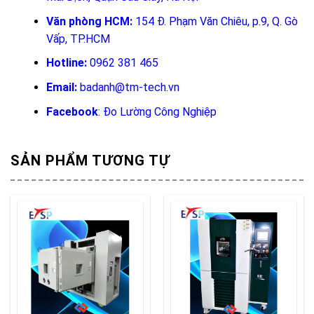
Văn phòng HCM:
154 Đ. Phạm Văn Chiêu, p.9, Q. Gò
Vấp, TP.HCM
Hotline:
0962 381 465
Email:
badanh@tm-tech.vn
Facebook
:
Đo Lường Công Nghiệp
SẢN PHẨM TƯƠNG TỰ