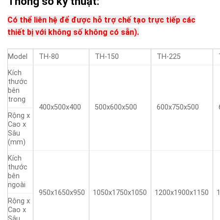
Thông số kỹ thuật:
Có thể liên hệ để được hỗ trợ chế tạo trực tiếp các
thiết bị với không số không có sẵn).
Model
TH-80
TH-150
TH-225
Kích
thước
bên
trong
400x500x400
500x600x500
600x750x500
Rộng x
Cao x
Sâu
(mm)
Kích
thước
bên
ngoài
950x1650x950
1050x1750x1050
1200x1900x1150
Rộng x
Cao x
Sâu