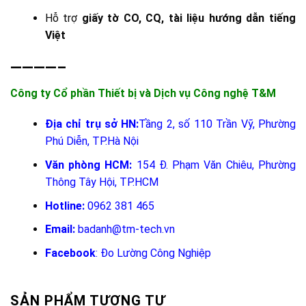
Hỗ trợ
giấy tờ CO, CQ, tài liệu hướng dẫn tiếng
Việt
————–
Công ty Cổ phần Thiết bị và Dịch vụ Công nghệ T&M
Địa chỉ trụ sở HN:
Tầng 2, số 110 Trần Vỹ, Phường
Phú Diễn, TP.Hà Nội
Văn phòng HCM:
154 Đ. Phạm Văn Chiêu, Phường
Thông Tây Hội, TP.HCM
Hotline:
0962 381 465
Email:
badanh@tm-tech.vn
Facebook
:
Đo Lường Công Nghiệp
SẢN PHẨM TƯƠNG TỰ