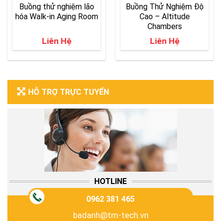
Buồng thử nghiệm lão
Buồng Thử Nghiệm Độ
hóa Walk-in Aging Room
Cao – Altitude
Chambers
Liên Hệ
Liên Hệ
HỖ TRỢ TRỰC TUYẾN
HOTLINE
0962 381 465
badanh@tm-tech.vn