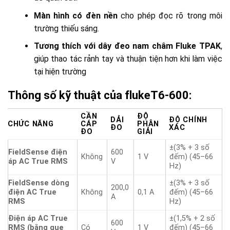
Màn hình có đèn nền
cho phép đọc rõ trong môi
trường thiếu sáng.
Tương thích với dây đeo nam châm Fluke TPAK
,
giúp thao tác rảnh tay và thuận tiện hơn khi làm việc
tại hiện trường
Thông số kỹ thuật của fluke
T6-600:
CẦN
ĐỘ
DẢI
ĐỘ CHÍNH
CHỨC NĂNG
CÁP
PHÂN
ĐO
XÁC
ĐO
GIẢI
±(3% + 3 số
FieldSense điện
600
Không
1 V
đếm) (45–66
áp AC True RMS
V
Hz)
FieldSense dòng
±(3% + 3 số
200,0
điện AC True
Không
0,1 A
đếm) (45–66
A
RMS
Hz)
Điện áp AC True
±(1,5% + 2 số
600
RMS (bằng que
Có
1 V
đếm) (45–66