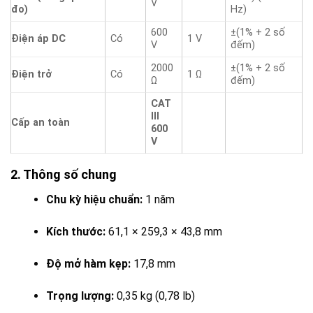
V
đo)
Hz)
600
±(1% + 2 số
Điện áp DC
Có
1 V
V
đếm)
2000
±(1% + 2 số
Điện trở
Có
1 Ω
Ω
đếm)
CAT
III
Cấp an toàn
600
V
2. Thông số chung
Chu kỳ hiệu chuẩn:
1 năm
Kích thước:
61,1 × 259,3 × 43,8 mm
Độ mở hàm kẹp:
17,8 mm
Trọng lượng:
0,35 kg (0,78 lb)