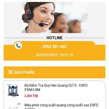
HOTLINE
0962 381 465
badanh@tm-tech.vn
SẢN PHẨM
Bộ Kiểm Tra Suy Hao Quang OLTS - EXFO
PXM/LXM
Liên Hệ
Máy phát công suất quang công suất cao EXFO