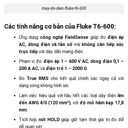
may-do-dien-fluke-t6-600
Các tính năng cơ bản của Fluke T6-600:
Ứng dụng
công nghệ FieldSense
giúp đo
điện áp
AC, dòng điện và tần số
mà
không cần tiếp xúc
trực tiếp
với dây dẫn mang điện.
Phạm vi đo:
điện áp 1 – 600 V AC
,
dòng điện 0,1 –
200 A AC
, và
điện trở 1 – 2000 Ω
.
Đo
True RMS
cho kết quả chính xác ngay cả với
dạng sóng không hình sin.
Làm việc hiệu quả với hầu hết các loại dây điện
lên
đến AWG 4/0 (120 mm²)
, với
độ mở hàm kẹp 17,8
mm
.
Tích hợp
nút HOLD
giúp giữ tạm thời giá trị đo để
dễ quan sát.