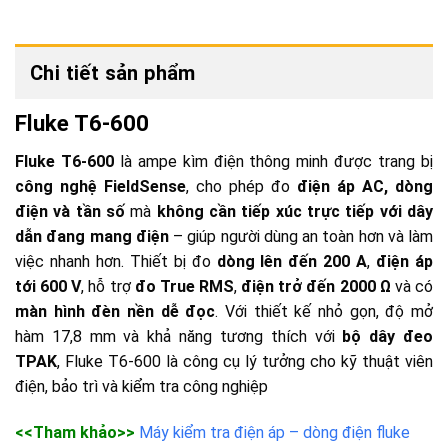
Chi tiết sản phẩm
Fluke T6-600
Fluke T6-600
là ampe kìm điện thông minh được trang bị
công nghệ FieldSense
, cho phép đo
điện áp AC, dòng
điện và tần số
mà
không cần tiếp xúc trực tiếp với dây
dẫn đang mang điện
– giúp người dùng an toàn hơn và làm
việc nhanh hơn. Thiết bị đo
dòng lên đến 200 A
,
điện áp
tới 600 V
, hỗ trợ
đo True RMS
,
điện trở đến 2000 Ω
và có
màn hình đèn nền dễ đọc
. Với thiết kế nhỏ gọn, độ mở
hàm 17,8 mm và khả năng tương thích với
bộ dây đeo
TPAK
, Fluke T6-600 là công cụ lý tưởng cho kỹ thuật viên
điện, bảo trì và kiểm tra công nghiệp
<<Tham khảo>>
Máy kiểm tra điện áp – dòng điện fluke