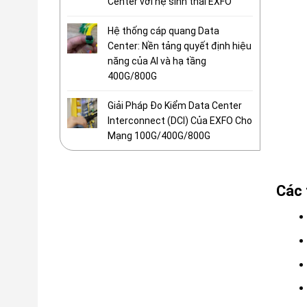
Center với hệ sinh thái EXFO
Hệ thống cáp quang Data
Center: Nền tảng quyết định hiệu
năng của AI và hạ tầng
400G/800G
Giải Pháp Đo Kiểm Data Center
Interconnect (DCI) Của EXFO Cho
Mạng 100G/400G/800G
Các 