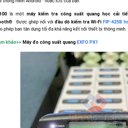
bị thông minh Android™ hoặc iOS của bạn.
100
là một
máy kiểm tra công suất quang học cải tiế
.
ooth
®
Được ghép nối với
đầu dò kiểm tra Wi-Fi
FIP-425B h
o phép bạn tận dụng tối đa khả năng kết nối thiết bị thông minh.
am khảo>>
Máy đo công suất quang
EXFO PX1