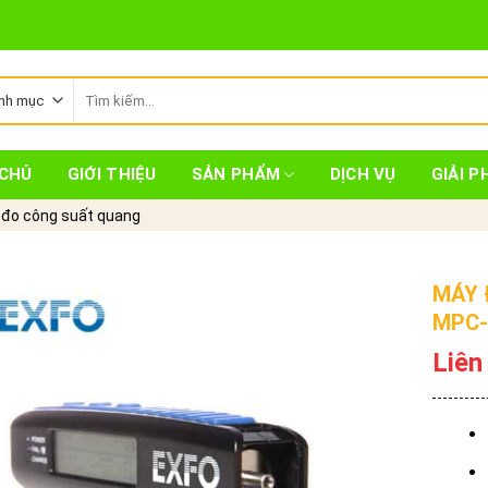
Tìm
kiếm:
CHỦ
GIỚI THIỆU
SẢN PHẨM
DỊCH VỤ
GIẢI P
đo công suất quang
MÁY 
MPC-
Liên