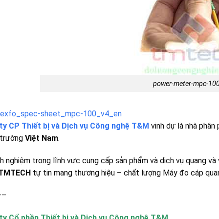
power-meter-mpc-10
exfo_spec-sheet_mpc-100_v4_en
ty CP Thiết bị và Dịch vụ Công nghệ T&M
vinh dự là nhà phâ
ị trường
Việt Nam
.
nh nghiệm trong lĩnh vực cung cấp sản phẩm và dịch vụ quang và v
TMTECH
tự tin mang thương hiệu – chất lượng Máy đo cáp qu
—–
ty Cổ phần Thiết bị và Dịch vụ Công nghệ T&M