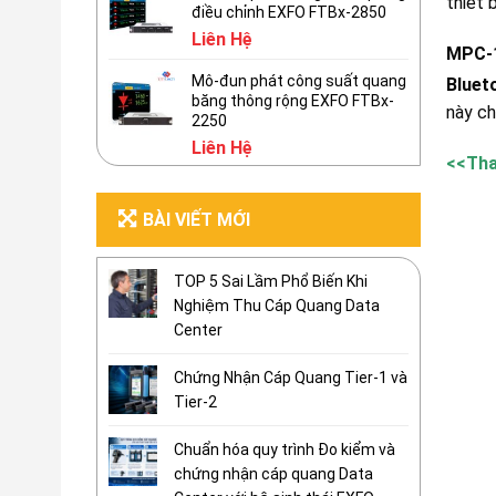
thiết 
điều chỉnh EXFO FTBx-2850
Liên Hệ
MPC-
Mô-đun phát công suất quang
Bluet
băng thông rộng EXFO FTBx-
này ch
2250
Liên Hệ
<<Th
BÀI VIẾT MỚI
TOP 5 Sai Lầm Phổ Biến Khi
Nghiệm Thu Cáp Quang Data
Center
Chứng Nhận Cáp Quang Tier-1 và
Tier-2
Chuẩn hóa quy trình Đo kiểm và
chứng nhận cáp quang Data