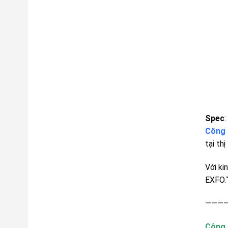
Spec
:
Công 
tại th
Với ki
EXFO.
———
Công 