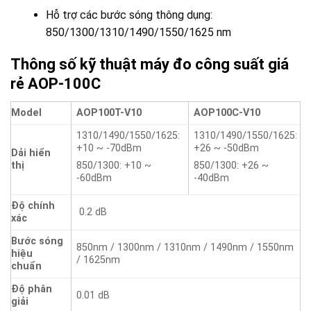
Hỗ trợ các bước sóng thông dụng:
850/1300/1310/1490/1550/1625 nm
Thông số kỹ thuật máy đo công suất giá
rẻ AOP-100C
Model
AOP100T-V10
AOP100C-V10
1310/1490/1550/1625:
1310/1490/1550/1625:
+10 ~ -70dBm
+26 ~ -50dBm
Dải hiển
thị
850/1300: +10 ~
850/1300: +26 ~
-60dBm
-40dBm
Độ chính
0.2 dB
xác
Bước sóng
850nm / 1300nm / 1310nm / 1490nm / 1550nm
hiệu
/ 1625nm
chuẩn
Độ phân
0.01 dB
giải