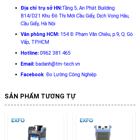
Địa chỉ trụ sở HN:
Tầng 5, An Phát Building
B14/D21 Khu Đô Thị Mới Cầu Giấy, Dịch Vọng Hậu,
Cầu Giấy, Hà Nội
Văn phòng HCM:
154 Đ. Phạm Văn Chiêu, p.9, Q. Gò
Vấp, TP.HCM
Hotline:
0962 381 465
Email:
badanh@tm-tech.vn
Facebook
:
Đo Lường Công Nghiệp
SẢN PHẨM TƯƠNG TỰ