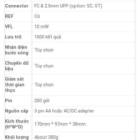
Connector
FC & 2.5mm UPP (option: SC, ST)
REF
Có
VFL
10 mW
Lưu trữ
1000 kết quả
Nhận diện
Tùy chọn
bước sóng
Chuyển dữ
Tùy chọn
liệu
Giám sát
thời gian
Tùy chọn
thực
Pin
200 giờ
Nguồn cấp
3 pin AA hoặc AC/DC adapter
Kích thước
170mm * 97mm * 38mm
(H*W*D)
Khối lượng
About 380g