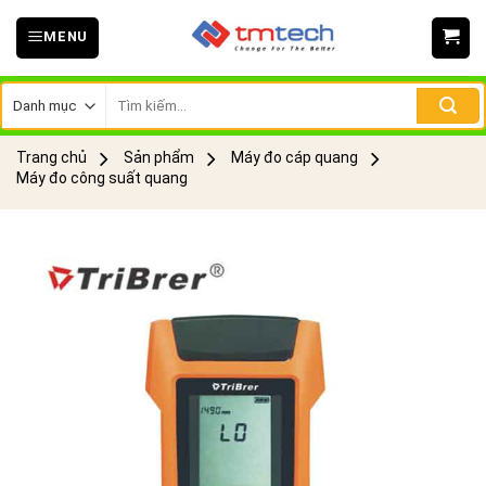
Skip
MENU
to
content
Tìm
kiếm:
Trang chủ
Sản phẩm
Máy đo cáp quang
Máy đo công suất quang