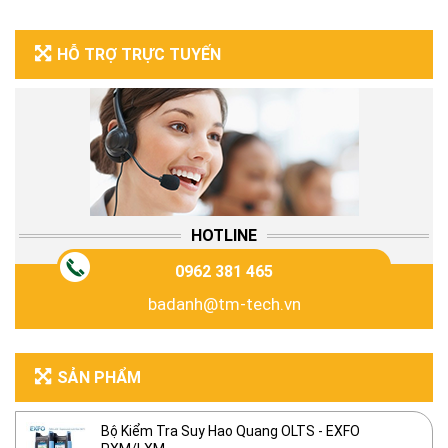
HỖ TRỢ TRỰC TUYẾN
HOTLINE
0962 381 465
badanh@tm-tech.vn
SẢN PHẨM
Bộ Kiểm Tra Suy Hao Quang OLTS - EXFO