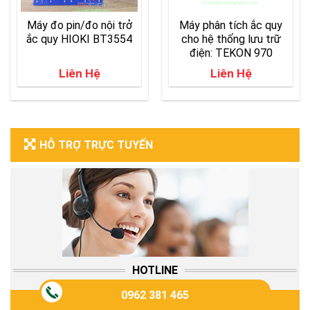
Máy đo pin/đo nội trở
Máy phân tích ắc quy
ắc quy HIOKI BT3554
cho hệ thống lưu trữ
điện: TEKON 970
Liên Hệ
Liên Hệ
HỖ TRỢ TRỰC TUYẾN
HOTLINE
0962 381 465