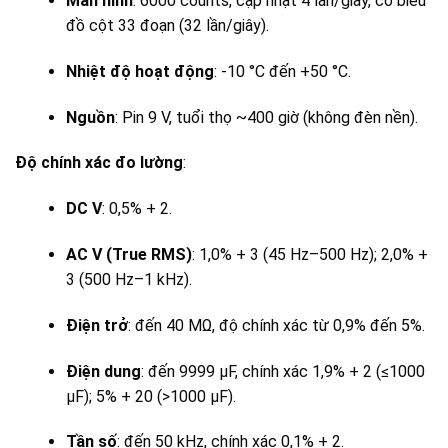
Màn hình
: 6000 counts, cập nhật 4 lần/giây, có biểu
đồ cột 33 đoạn (32 lần/giây).
Nhiệt độ hoạt động
: -10 °C đến +50 °C.
Nguồn
: Pin 9 V, tuổi thọ ~400 giờ (không đèn nền).
Độ chính xác đo lường
:
DC V
: 0,5% + 2.
AC V (True RMS)
: 1,0% + 3 (45 Hz–500 Hz); 2,0% +
3 (500 Hz–1 kHz).
Điện trở
: đến 40 MΩ, độ chính xác từ 0,9% đến 5%.
Điện dung
: đến 9999 µF, chính xác 1,9% + 2 (≤1000
µF); 5% + 20 (>1000 µF).
Tần số
: đến 50 kHz, chính xác 0,1% + 2.