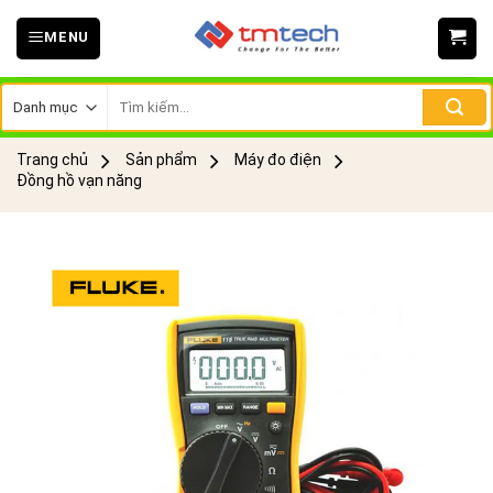
Skip
MENU
to
content
Tìm
kiếm:
Trang chủ
Sản phẩm
Máy đo điện
Đồng hồ vạn năng