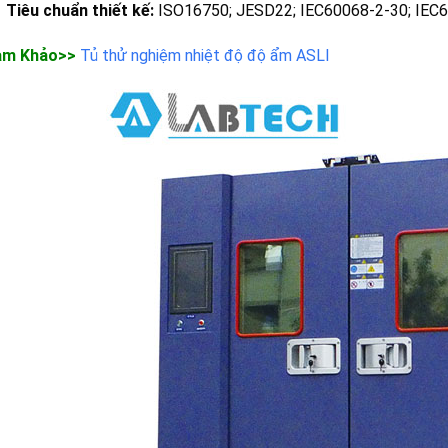
Tiêu chuẩn thiết kế:
ISO16750; JESD22; IEC60068-2-30; IEC6
am Khảo>>
Tủ thử nghiệm nhiệt độ độ ẩm ASLI