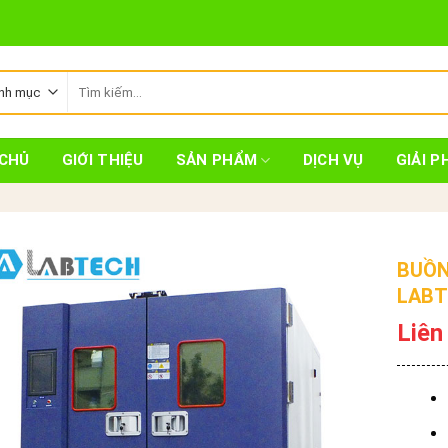
Tìm
kiếm:
CHỦ
GIỚI THIỆU
SẢN PHẨM
DỊCH VỤ
GIẢI P
BUỒN
LABT
Liên