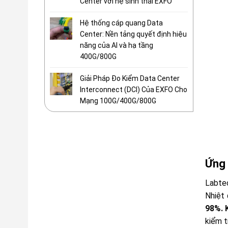
Center với hệ sinh thái EXFO
Hệ thống cáp quang Data
Center: Nền tảng quyết định hiệu
năng của AI và hạ tầng
400G/800G
Giải Pháp Đo Kiểm Data Center
Interconnect (DCI) Của EXFO Cho
Mạng 100G/400G/800G
Ứng 
Labtec
Nhiệt 
98%. 
kiểm t