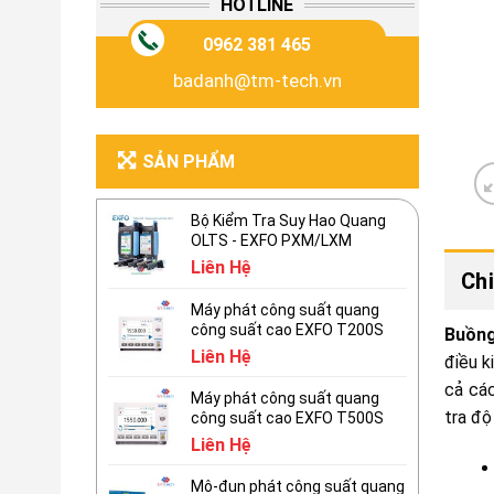
HOTLINE
0962 381 465
badanh@tm-tech.vn
SẢN PHẨM
Bộ Kiểm Tra Suy Hao Quang
OLTS - EXFO PXM/LXM
Liên Hệ
Chi
Máy phát công suất quang
công suất cao EXFO T200S
Buồng
Liên Hệ
điều k
cả các
Máy phát công suất quang
tra độ
công suất cao EXFO T500S
Liên Hệ
Mô-đun phát công suất quang