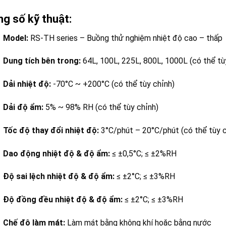
g số kỹ thuật:
Model:
RS-TH series – Buồng thử nghiệm nhiệt độ cao – thấp
Dung tích bên trong:
64L, 100L, 225L, 800L, 1000L (có thể tù
Dải nhiệt độ:
-70°C ~ +200°C (có thể tùy chỉnh)
Dải độ ẩm:
5% ~ 98% RH (có thể tùy chỉnh)
Tốc độ thay đổi nhiệt độ:
3°C/phút – 20°C/phút (có thể tùy c
Dao động nhiệt độ & độ ẩm:
≤ ±0,5°C; ≤ ±2%RH
Độ sai lệch nhiệt độ & độ ẩm:
≤ ±2°C; ≤ ±3%RH
Độ đồng đều nhiệt độ & độ ẩm:
≤ ±2°C; ≤ ±3%RH
Chế độ làm mát:
Làm mát bằng không khí hoặc bằng nước