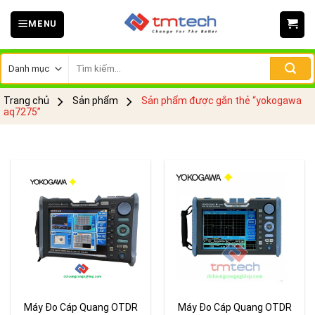
Skip
MENU
to
content
Tìm
kiếm:
Trang chủ
Sản phẩm
Sản phẩm được gắn thẻ “yokogawa
aq7275”
Máy Đo Cáp Quang OTDR
Máy Đo Cáp Quang OTDR