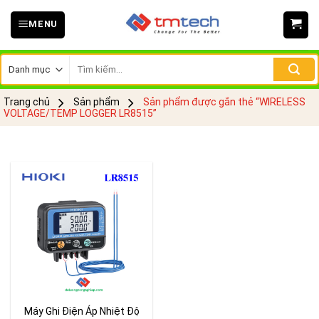
Skip
MENU
to
content
Tìm
kiếm:
Trang chủ
Sản phẩm
Sản phẩm được gắn thẻ “WIRELESS
VOLTAGE/TEMP LOGGER LR8515”
Máy Ghi Điện Áp Nhiệt Độ