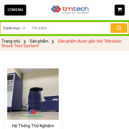
Skip
MENU
to
content
Tìm
kiếm:
Trang chủ
Sản phẩm
Sản phẩm được gắn thẻ “Vibration
Shock Test System”
Hệ Thống Thử Nghiệm