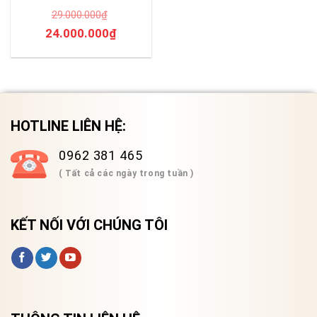
Hãng
29.000.000
₫
Original
Current
24.000.000
₫
price
price
was:
is:
29.000.000₫.
24.000.000₫.
HOTLINE LIÊN HỆ:
0962 381 465
( Tất cả các ngày trong tuần )
KẾT NỐI VỚI CHÚNG TÔI