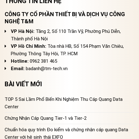
THÔNG TIN LIÊN HỆ
CÔNG TY CỔ PHẦN THIẾT BỊ VÀ DỊCH VỤ CÔNG
NGHỆ T&M
VP Hà Nội:
Tầng 2, Số 110 Trần Vỹ, Phường Phú Diễn,
Thành phố Hà Nội
VP Hồ Chí Minh:
Tòa nhà HB, Số 154 Phạm Văn Chiêu,
Phường Thông Tây Hội, TP. HCM
Hotline:
0962 381 465
Email:
badanh@tm-tech.vn
BÀI VIẾT MỚI
TOP 5 Sai Lầm Phổ Biến Khi Nghiệm Thu Cáp Quang Data
Center
Chứng Nhận Cáp Quang Tier-1 và Tier-2
Chuẩn hóa quy trình Đo kiểm và chứng nhận cáp quang Data
Center với hệ sinh thái EXFO