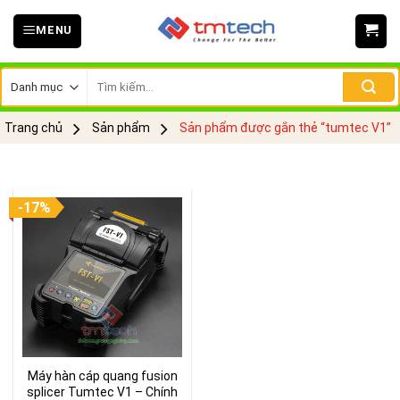
Skip
MENU
to
content
Tìm
kiếm:
Trang chủ
Sản phẩm
Sản phẩm được gắn thẻ “tumtec V1”
-17%
Máy hàn cáp quang fusion
splicer Tumtec V1 – Chính