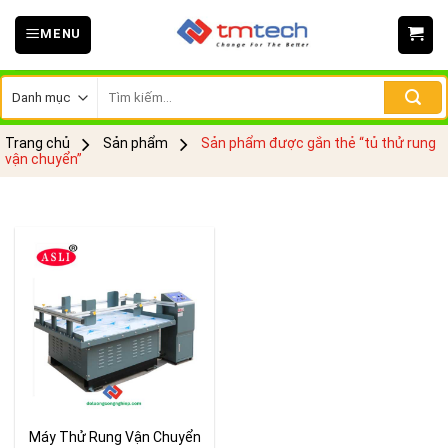
Skip
MENU
to
content
Tìm
kiếm:
Trang chủ
Sản phẩm
Sản phẩm được gắn thẻ “tủ thử rung
vận chuyển”
Máy Thử Rung Vận Chuyển