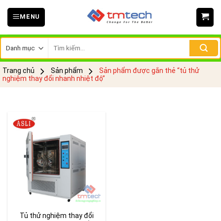
Skip
MENU
to
content
Tìm
kiếm:
Trang chủ
Sản phẩm
Sản phẩm được gắn thẻ “tủ thử
nghiệm thay đổi nhanh nhiệt độ”
Tủ thử nghiệm thay đổi