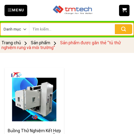
Skip
MENU
to
content
Tìm
kiếm:
Trang chủ
Sản phẩm
Sản phẩm được gắn thẻ “tủ thử
nghiệm rung và môi trường”
Buồng Thử Nghiệm Kết Hợp