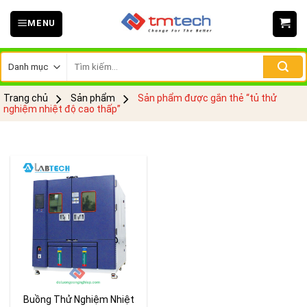
Skip
MENU
to
content
Tìm
kiếm:
Trang chủ
Sản phẩm
Sản phẩm được gắn thẻ “tủ thử
nghiệm nhiệt độ cao thấp”
Buồng Thử Nghiệm Nhiệt