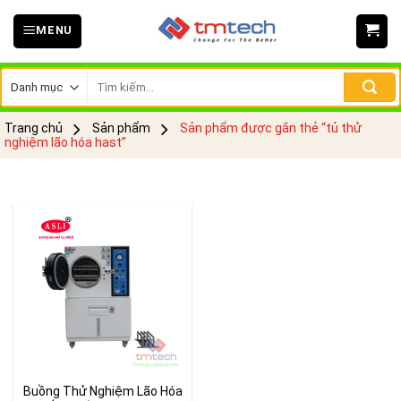
Skip
MENU
to
content
Tìm
kiếm:
Trang chủ
Sản phẩm
Sản phẩm được gắn thẻ “tủ thử
nghiệm lão hóa hast”
Buồng Thử Nghiệm Lão Hóa