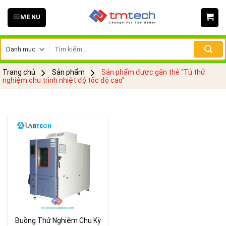
Skip
MENU
to
content
Tìm
kiếm:
Trang chủ
Sản phẩm
Sản phẩm được gắn thẻ “Tủ thử
nghiệm chu trình nhiệt độ tốc độ cao”
Buồng Thử Nghiệm Chu Kỳ