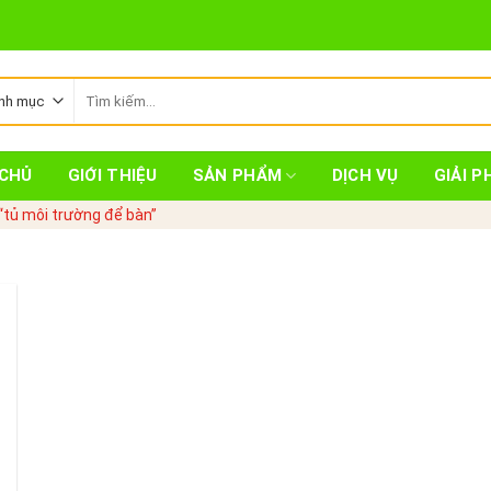
Tìm
kiếm:
CHỦ
GIỚI THIỆU
SẢN PHẨM
DỊCH VỤ
GIẢI P
tủ môi trường để bàn”