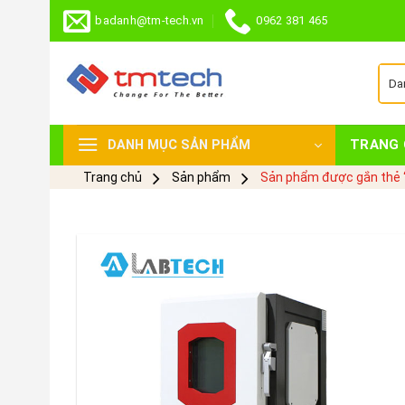
Skip
badanh@tm-tech.vn
0962 381 465
to
content
TRANG 
DANH MỤC SẢN PHẨM
Trang chủ
Sản phẩm
Sản phẩm được gắn thẻ “