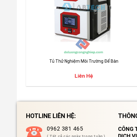
Tủ Thử Nghiệm Môi Trường Để Bàn
Liên Hệ
HOTLINE LIÊN HỆ:
THÔNG
0962 381 465
CÔNG T
DỊCH 
( Tất cả các ngày trong tuần )