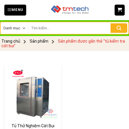
Skip
MENU
to
content
Tìm
kiếm:
Trang chủ
Sản phẩm
Sản phẩm được gắn thẻ “tủ kiểm tra
cát bụi”
Tủ Thử Nghiệm Cát Bụi