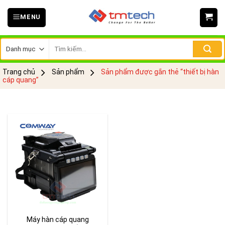
Skip
MENU
to
content
Tìm
kiếm:
Trang chủ
Sản phẩm
Sản phẩm được gắn thẻ “thiết bị hàn
cáp quang”
Máy hàn cáp quang