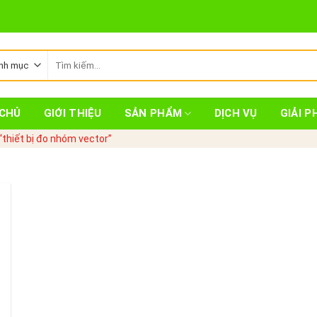
Tìm
kiếm:
CHỦ
GIỚI THIỆU
SẢN PHẨM
DỊCH VỤ
GIẢI P
thiết bị đo nhóm vector”