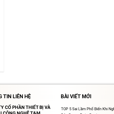
 TIN LIÊN HỆ
BÀI VIẾT MỚI
Y CỔ PHẦN THIẾT BỊ VÀ
TOP 5 Sai Lầm Phổ Biến Khi N
VỤ CÔNG NGHỆ T&M