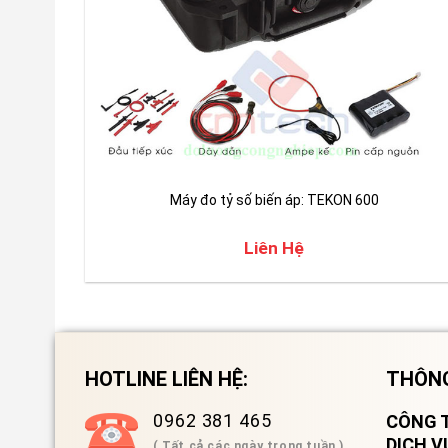
Máy đo tỷ số biến áp: TEKON 600
Liên Hệ
HOTLINE LIÊN HỆ:
THÔNG
0962 381 465
CÔNG T
DỊCH 
( Tất cả các ngày trong tuần )