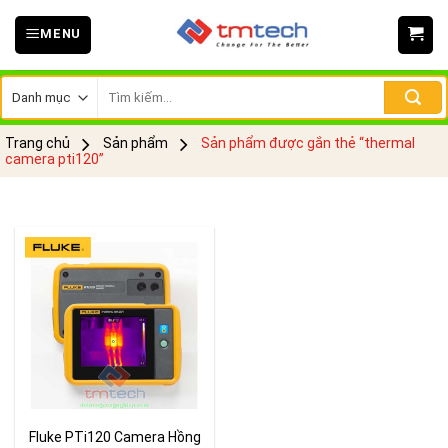
Skip
MENU
to
content
Tìm
kiếm:
Trang chủ
Sản phẩm
Sản phẩm được gắn thẻ “thermal
camera pti120”
Fluke PTi120 Camera Hồng