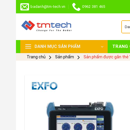
Skip
badanh@tm-tech.vn
0962 381 465
to
content
TRANG 
DANH MỤC SẢN PHẨM
Trang chủ
Sản phẩm
Sản phẩm được gắn thẻ