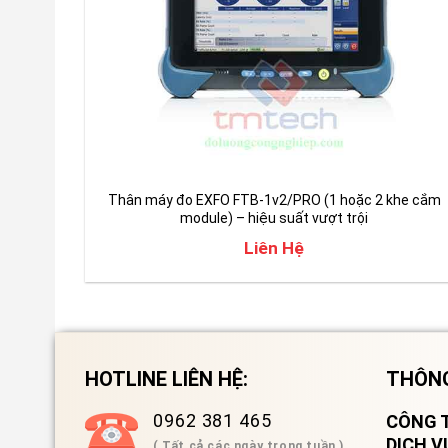
Thân máy đo EXFO FTB-1v2/PRO (1 hoặc 2 khe cắm
module) – hiệu suất vượt trội
Liên Hệ
HOTLINE LIÊN HỆ:
THÔNG
0962 381 465
CÔNG T
DỊCH 
( Tất cả các ngày trong tuần )