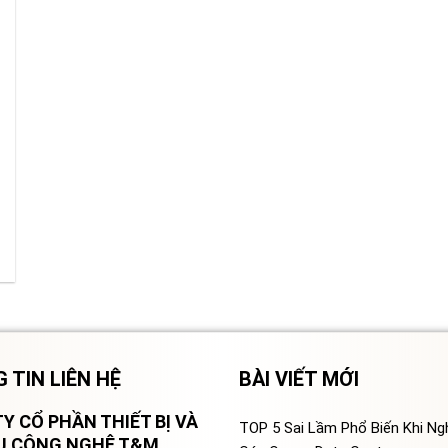
 TIN LIÊN HỆ
BÀI VIẾT MỚI
Y CỔ PHẦN THIẾT BỊ VÀ
TOP 5 Sai Lầm Phổ Biến Khi N
VỤ CÔNG NGHỆ T&M