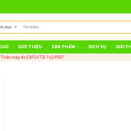
Tìm
kiếm:
CHỦ
GIỚI THIỆU
SẢN PHẨM
DỊCH VỤ
GIẢI P
 “Thân máy đo EXFO FTB-1v2/PRO”