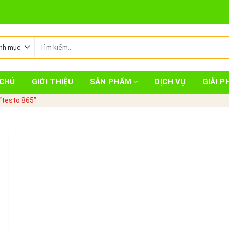
Tìm
kiếm:
CHỦ
GIỚI THIỆU
SẢN PHẨM
DỊCH VỤ
GIẢI P
“testo 865”