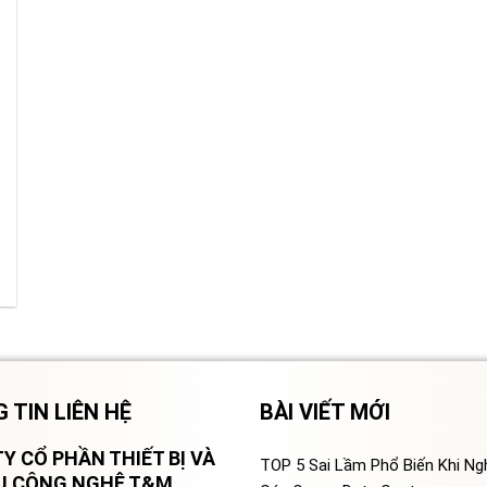
 TIN LIÊN HỆ
BÀI VIẾT MỚI
Y CỔ PHẦN THIẾT BỊ VÀ
TOP 5 Sai Lầm Phổ Biến Khi N
VỤ CÔNG NGHỆ T&M