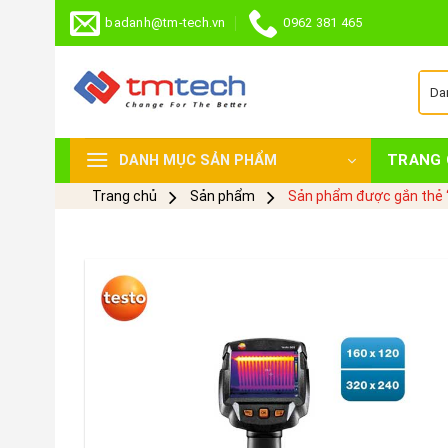
Skip
badanh@tm-tech.vn
0962 381 465
to
content
TRANG 
DANH MỤC SẢN PHẨM
Trang chủ
Sản phẩm
Sản phẩm được gắn thẻ 