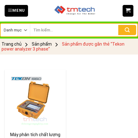
Skip
MENU
to
content
Tìm
kiếm:
Trang chủ
Sản phẩm
Sản phẩm được gắn thẻ “Tekon
power analyzer 3 phase”
Máy phân tích chất lượng