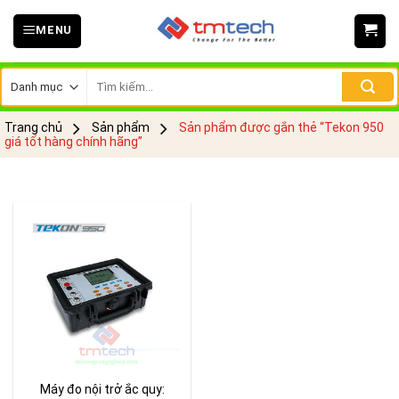
Skip
MENU
to
content
Tìm
kiếm:
Trang chủ
Sản phẩm
Sản phẩm được gắn thẻ “Tekon 950
giá tốt hàng chính hãng”
Máy đo nội trở ắc quy: