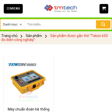
Skip
MENU
to
content
Tìm
kiếm:
Trang chủ
Sản phẩm
Sản phẩm được gắn thẻ “Tekon 650
đo điện công nghiệp”
Máy chuẩn đoán hệ thống