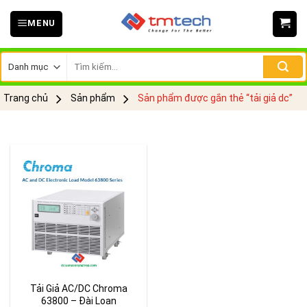
Skip
MENU
to
content
Tìm
kiếm:
Trang chủ
Sản phẩm
Sản phẩm được gắn thẻ “tải giả dc”
Tải Giả AC/DC Chroma
63800 – Đài Loan