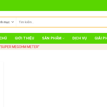
Tìm
kiếm:
CHỦ
GIỚI THIỆU
SẢN PHẨM
DỊCH VỤ
GIẢI P
ẻ “SUPER MEGOHM METER”