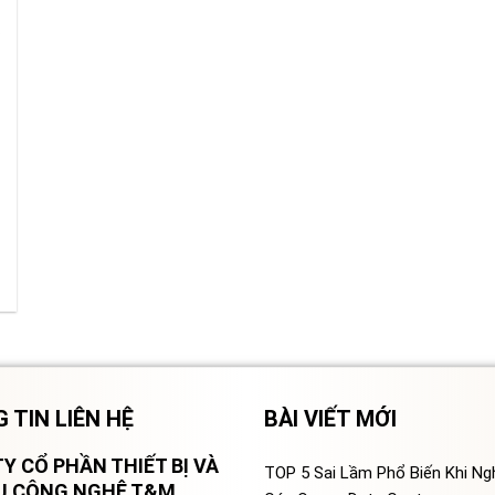
 TIN LIÊN HỆ
BÀI VIẾT MỚI
Y CỔ PHẦN THIẾT BỊ VÀ
TOP 5 Sai Lầm Phổ Biến Khi N
VỤ CÔNG NGHỆ T&M