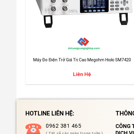
Máy Đo Điện Trở Giá Trị Cao Megohm Hioki SM7420
Liên Hệ
HOTLINE LIÊN HỆ:
THÔNG
0962 381 465
CÔNG T
DỊCH 
( Tất cả các ngày trong tuần )