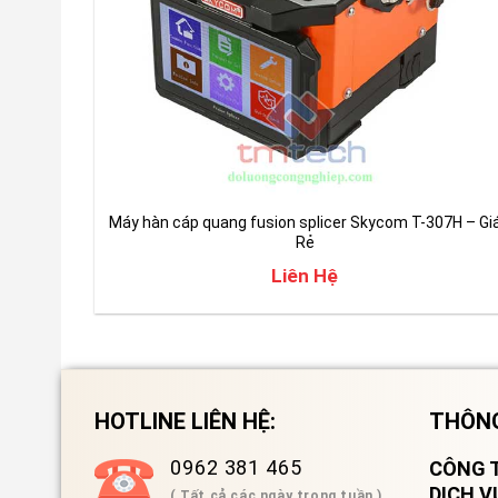
Máy hàn cáp quang fusion splicer Skycom T-307H – Gi
Rẻ
Liên Hệ
HOTLINE LIÊN HỆ:
THÔNG
0962 381 465
CÔNG T
DỊCH 
( Tất cả các ngày trong tuần )