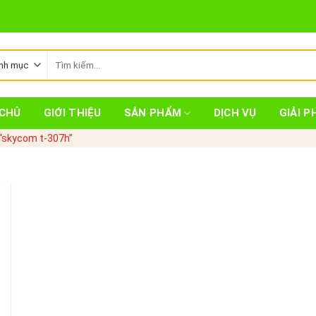
Tìm
kiếm:
CHỦ
GIỚI THIỆU
SẢN PHẨM
DỊCH VỤ
GIẢI P
“skycom t-307h”