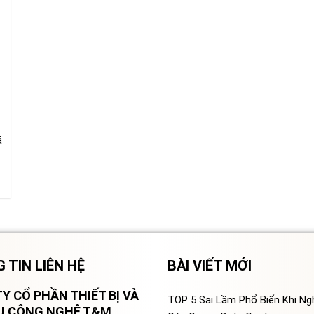
á
 TIN LIÊN HỆ
BÀI VIẾT MỚI
Y CỔ PHẦN THIẾT BỊ VÀ
TOP 5 Sai Lầm Phổ Biến Khi N
VỤ CÔNG NGHỆ T&M