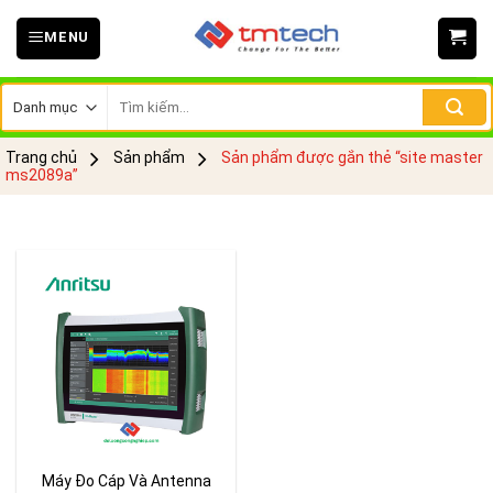
Skip
MENU
to
content
Tìm
kiếm:
Trang chủ
Sản phẩm
Sản phẩm được gắn thẻ “site master
ms2089a”
Máy Đo Cáp Và Antenna