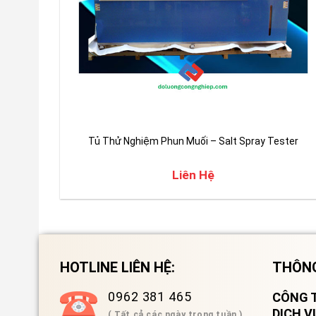
Tủ Thử Nghiệm Phun Muối – Salt Spray Tester
Liên Hệ
HOTLINE LIÊN HỆ:
THÔNG
0962 381 465
CÔNG T
DỊCH 
( Tất cả các ngày trong tuần )