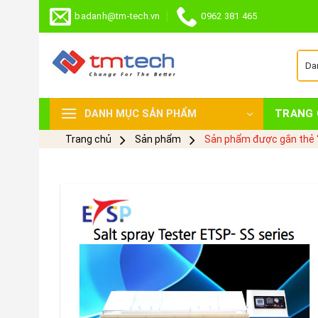
Skip
badanh@tm-tech.vn
0962 381 465
to
content
TRANG 
DANH MỤC SẢN PHẨM
Trang chủ
Sản phẩm
Sản phẩm được gắn thẻ “