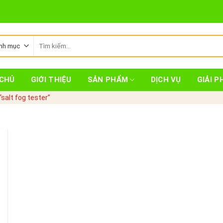
Tìm
kiếm:
CHỦ
GIỚI THIỆU
SẢN PHẨM
DỊCH VỤ
GIẢI P
salt fog tester”