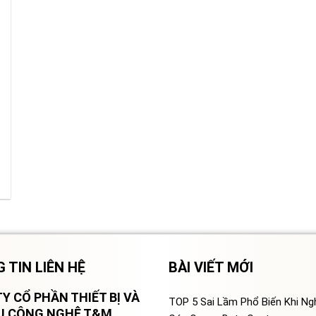
 TIN LIÊN HỆ
BÀI VIẾT MỚI
Y CỔ PHẦN THIẾT BỊ VÀ
TOP 5 Sai Lầm Phổ Biến Khi N
VỤ CÔNG NGHỆ T&M