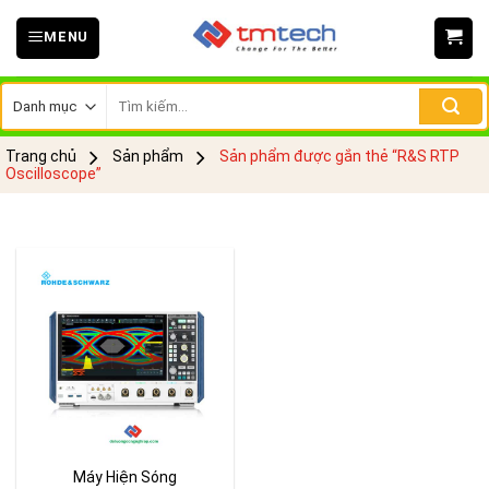
Skip
MENU
to
content
Tìm
kiếm:
Trang chủ
Sản phẩm
Sản phẩm được gắn thẻ “R&S RTP
Oscilloscope”
Máy Hiện Sóng