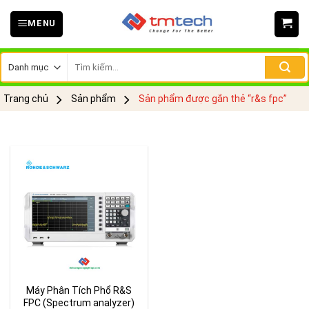
Skip
MENU
to
content
Tìm
kiếm:
Trang chủ
Sản phẩm
Sản phẩm được gắn thẻ “r&s fpc”
Máy Phân Tích Phổ R&S
FPC (Spectrum analyzer)