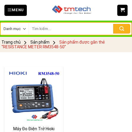
Skip
MENU
to
content
Tìm
kiếm:
Trang chủ
Sản phẩm
Sản phẩm được gắn thẻ
“RESISTANCE METER RM3548-50”
Máy Đo Điện Trở Hioki