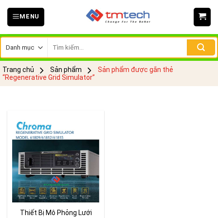
Skip
MENU
to
content
Tìm
kiếm:
Trang chủ
Sản phẩm
Sản phẩm được gắn thẻ
“Regenerative Grid Simulator”
Thiết Bị Mô Phỏng Lưới