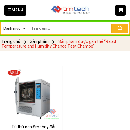
Skip
MENU
to
content
Tìm
kiếm:
Trang chủ
Sản phẩm
Sản phẩm được gắn thẻ “Rapid
Temperature and Humidity Change Test Chambe”
Tủ thử nghiệm thay đổi