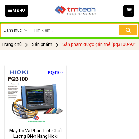
Skip
MENU
to
content
Tìm
kiếm:
Trang chủ
Sản phẩm
Sản phẩm được gắn thẻ “pq3100-92”
Máy Đo Và Phân Tích Chất
Lượng Điện Năng Hioki