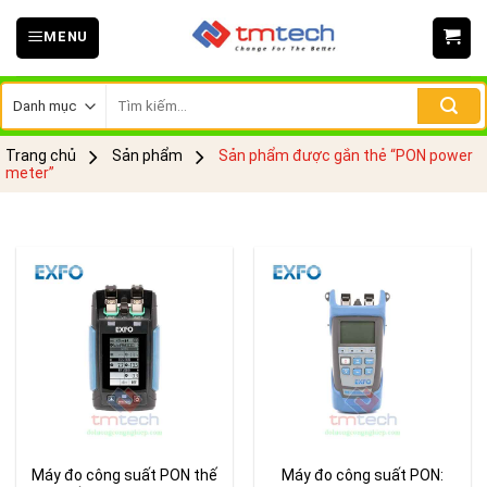
Skip
MENU
to
content
Tìm
kiếm:
Trang chủ
Sản phẩm
Sản phẩm được gắn thẻ “PON power
meter”
Máy đo công suất PON thế
Máy đo công suất PON: