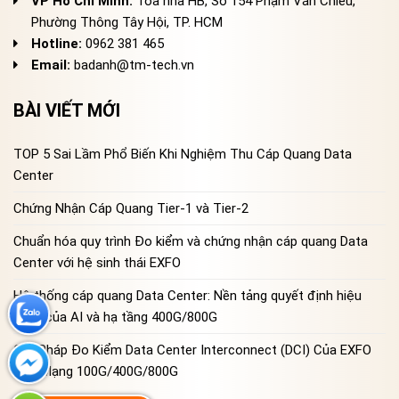
VP Hồ Chí Minh:
Tòa nhà HB, Số 154 Phạm Văn Chiêu,
Phường Thông Tây Hội, TP. HCM
Hotline:
0962 381 465
Email:
badanh@tm-tech.vn
BÀI VIẾT MỚI
TOP 5 Sai Lầm Phổ Biến Khi Nghiệm Thu Cáp Quang Data
Center
Chứng Nhận Cáp Quang Tier-1 và Tier-2
Chuẩn hóa quy trình Đo kiểm và chứng nhận cáp quang Data
Center với hệ sinh thái EXFO
Hệ thống cáp quang Data Center: Nền tảng quyết định hiệu
năng của AI và hạ tầng 400G/800G
Giải Pháp Đo Kiểm Data Center Interconnect (DCI) Của EXFO
Cho Mạng 100G/400G/800G