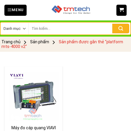
Skip
MENU
to
content
Tìm
kiếm:
Trang chủ
Sản phẩm
Sản phẩm được gắn thẻ “platform
mts-4000 v2”
Máy đo cáp quang VIAVI