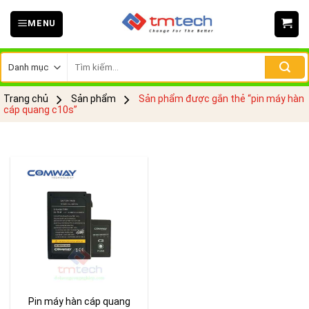
Skip
MENU
to
content
Tìm
kiếm:
Trang chủ
Sản phẩm
Sản phẩm được gắn thẻ “pin máy hàn
cáp quang c10s”
Pin máy hàn cáp quang