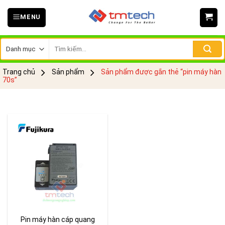
Skip
MENU
to
content
Tìm
kiếm:
Trang chủ
Sản phẩm
Sản phẩm được gắn thẻ “pin máy hàn
70s”
Pin máy hàn cáp quang