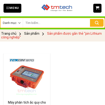
Skip
MENU
to
content
Tìm
kiếm:
Trang chủ
Sản phẩm
Sản phẩm được gắn thẻ “pin Lithium
công nghiệp”
Máy phân tích ắc quy cho