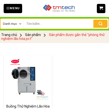
Skip
MENU
to
content
Tìm
kiếm:
Trang chủ
Sản phẩm
Sản phẩm được gắn thẻ “phòng thử
nghiệm lão hóa pct”
Buồng Thử Nghiệm Lão Hóa