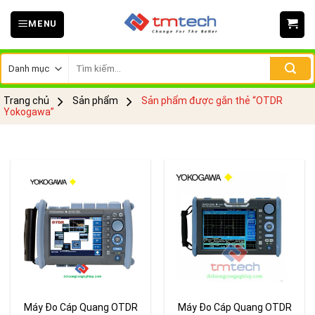
Skip
MENU
to
content
Tìm
kiếm:
Trang chủ
Sản phẩm
Sản phẩm được gắn thẻ “OTDR
Yokogawa”
Máy Đo Cáp Quang OTDR
Máy Đo Cáp Quang OTDR