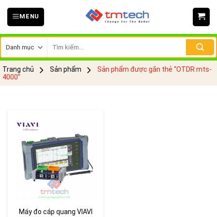
Skip
MENU
to
content
Tìm
kiếm:
Trang chủ
Sản phẩm
Sản phẩm được gắn thẻ “OTDR mts-
4000”
Máy đo cáp quang VIAVI