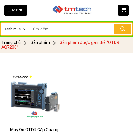
Skip
MENU
to
content
Tìm
kiếm:
Trang chủ
Sản phẩm
Sản phẩm được gắn thẻ “OTDR
AQ7280”
Máy Đo OTDR Cáp Quang