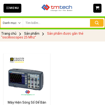
Skip
MENU
to
content
Tìm
kiếm:
Trang chủ
Sản phẩm
Sản phẩm được gắn thẻ
“oscilloscopes 25 Mhz”
Máy Hiện Sóng Số Để Bàn