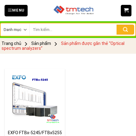
Skip
MENU
to
content
Tìm
kiếm:
Trang chủ
Sản phẩm
Sản phẩm được gắn thẻ “Optical
spectrum analyzers”
EXFO FTBx-5245/FTBx5255